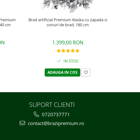
i Premium
Brad artificial Premium Alaska cu zapada si
Brad artifi
240 cm
conuri de brad, 180 cm
ON
1.399,00 RON
IN STOC
ADAUGA IN COS
SUPORT CLIENTI
0720737771
contact@brazipremium.ro