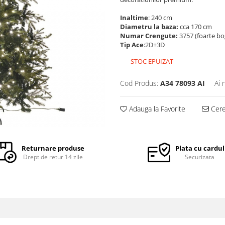
Inaltime
: 240 cm
Diametru la baza:
cca 170 cm
Numar Crengute:
3757 (foarte bo
Tip Ace
:2D+3D
STOC EPUIZAT
Cod Produs:
A34 78093 AI
Ai 
Adauga la Favorite
Cere 
Returnare produse
Plata cu cardul
Drept de retur 14 zile
Securizata