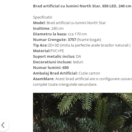
Brad artificial cu lumini North Star, 650 LED, 240 cm
Specificatii:
Model
: Brad artificial cu lumini North Star
Inaltime
: 240 cm
Diametru la baza:
cca 170 cm
Numar Crengute: 3757
(foarte bogat)
Tip Ace
:2D+3D (imita la perfectie acele brazilor naturali )
Material
:PVC+PE
Suport metalic inclus:
DA
Decoratiuni incluse:
leduri
Numar lumini: 650
Ambalaj Brad Artificial:
Cutie carton
Asamblare
: Acest brad artificial are o configurare usoar
complet toate crengutele secundare.