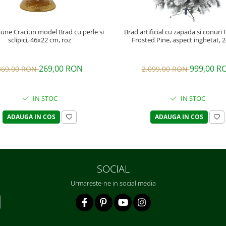
une Craciun model Brad cu perle si
Brad artificial cu zapada si conur
sclipici, 46x22 cm, roz
Frosted Pine, aspect inghetat, 
269,00 RON
999,00 R
369,00 RON
2.099,00 RON
IN STOC
IN STOC
ADAUGA IN COS
ADAUGA IN COS
SOCIAL
Urmareste-ne in social media