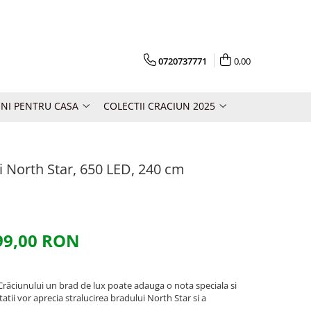
0720737771
0,00
NI PENTRU CASA
COLECTII CRACIUN 2025
ni North Star, 650 LED, 240 cm
99,00 RON
 Crăciunului un brad de lux poate adauga o nota speciala si
itatii vor aprecia stralucirea bradului North Star si a