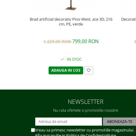
Brad artificial decorativ Pino West, ace 3D, 216
Decorati
cm, PE, verde
799,00 RON
1.229,00 RON
IN STOC
ADAUGA IN COS
NEWSLETTER
Nu rata ofertele si promotiile noastre
Vreau sa primesc newsletter cu promotiile magazinului.
Afla mai multe in
Politica de Confidentialitate