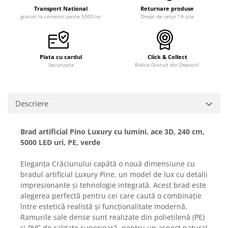
Transport National
Returnare produse
gratuit la comenzi peste 5000 lei
Drept de retur 14 zile
Plata cu cardul
Click & Collect
Securizata
Ridica Gratuit din Depozit!
Descriere
Brad artificial Pino Luxury cu lumini, ace 3D, 240 cm,
5000 LED uri, PE, verde
Eleganța Crăciunului capătă o nouă dimensiune cu
bradul artificial Luxury Pine, un model de lux cu detalii
impresionante și tehnologie integrată. Acest brad este
alegerea perfectă pentru cei care caută o combinație
între estetică realistă și funcționalitate modernă.
Ramurile sale dense sunt realizate din polietilenă (PE)
și PVC de calitate superioară, pentru un aspect natural