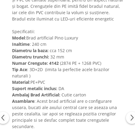
și bogat. Crenguțele din PE imită fidel bradul natural,
iar cele din PVC contribuie la volum și susținere.
Bradul este iluminat cu LED-uri eficiente energetic
Specificatii:
Model
:Brad artificial Pino Luxury
Inaltime
: 240 cm
Diametru la baza:
cca 152 cm
Diametru trunchi:
32 mm
Numar Crengute: 4142
(2874 PE + 1268 PVC)
Tip Ace
: 3D+2D (imita la perfectie acele brazilor
naturali )
Material
:PE+PVC
Suport metalic inclus:
DA
Ambalaj Brad Artificial:
Cutie carton
Asamblare
: Acest brad artificial are o configurare
usoara, bucati ale axului central care se aseaza una
peste cealalta, iar apoi se regleaza pozitia crengilor
principale si se desfac complet toate crengutele
secundare.