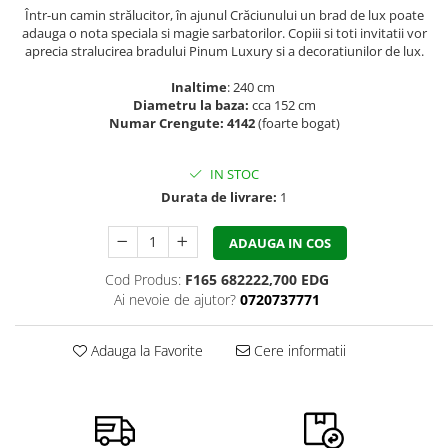
Într-un camin strălucitor, în ajunul Crăciunului un brad de lux poate
adauga o nota speciala si magie sarbatorilor. Copiii si toti invitatii vor
aprecia stralucirea bradului Pinum Luxury si a decoratiunilor de lux.
Inaltime
: 240 cm
Diametru la baza:
cca 152 cm
Numar Crengute: 4142
(foarte bogat)
IN STOC
Durata de livrare:
1
ADAUGA IN COS
Cod Produs:
F165 682222,700 EDG
Ai nevoie de ajutor?
0720737771
Adauga la Favorite
Cere informatii