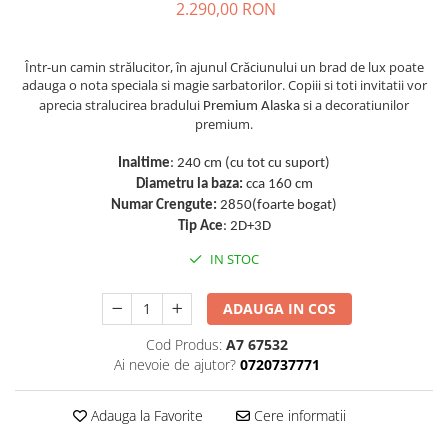
2.290,00 RON
Într-un camin strălucitor, în ajunul Crăciunului un brad de lux poate
adauga o nota speciala si magie sarbatorilor. Copiii si toti invitatii vor
aprecia stralucirea bradului
si a decoratiunilor
Premium Alaska
premium.
Inaltime
: 240 cm (cu tot cu suport)
Diametru la baza:
cca 160 cm
Numar Crengute:
2850(foarte bogat)
Tip Ace
: 2D+3D
IN STOC
ADAUGA IN COS
Cod Produs:
A7 67532
Ai nevoie de ajutor?
0720737771
Adauga la Favorite
Cere informatii