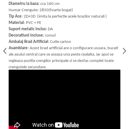
Diametru la baza:
cca 160 cm
Numar Crengute: 2850(foarte bogat)
Tip Ace
: 2D+3D (imita la perfectie acele brazilor naturali )
Material
: PVC + PE
Suport metalic inclus:
DA
Decoratiuni incluse:
conuri
Ambalaj Brad Artificial:
Cutie carton
Asamblare
: Acest brad artificial are o configurare usoara, bucati
ale axului central care se aseaza una peste cealalta, iar apoi se
regleaza pozitia crengilor principale si se desfac complet toate
crengutele secundare.