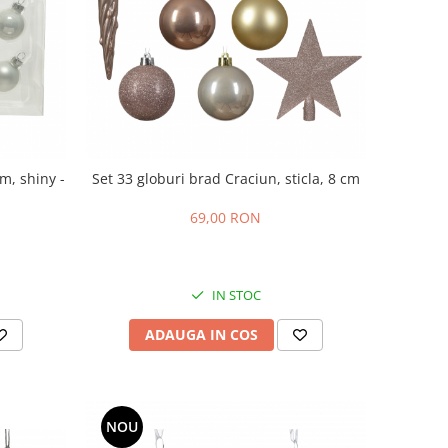
m, shiny -
Set 33 globuri brad Craciun, sticla, 8 cm
69,00 RON
IN STOC
ADAUGA IN COS
NOU