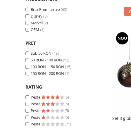
BraziPremium.ro
(65)
Disney
(3)
Marvel
(2)
OEM
(1)
NOU
PRET
Sub 50 RON
(43)
50 RON - 100 RON
(12)
100 RON - 150 RON
(15)
150 RON - 200 RON
(1)
RATING
Peste
(5)
Peste
(5)
Peste
(5)
Peste
(5)
Set 3 glo
Peste
(71)