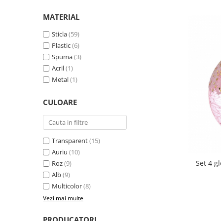
Brazi artificiali ninsi
Figurine si decoratiuni pentru brad
Instalatii
MATERIAL
Brazi artificiali verzi
Flori pentru brad
Orasele de Craciun animate
Sticla
(59)
Brazi de lux
Varf de brad
Suport pentru brad si accesorii
Plastic
(6)
Brazi în stil scandinav
Spuma
(3)
Beteala
Acril
(1)
Fundite pentru brad
Metal
(1)
CULOARE
Transparent
(15)
Auriu
(10)
Set 4 gl
Roz
(9)
Alb
(9)
Multicolor
(8)
Vezi mai multe
PRODUCATORI