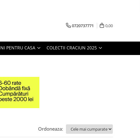
0720737771
0,00
NI PENTRU CASA
COLECTII CRACIUN 2025
Ordoneaza: