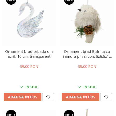
Ornament brad Lebada din
Ornament brad Bufnita cu
acril, 10 cm, transparent
ramura pin si con, 5x6.5x10
cm, crem
39,00 RON
35,00 RON
IN STOC
IN STOC
ADAUGA IN COS
ADAUGA IN COS
NOU
NOU