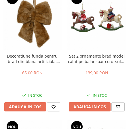
Decoratiune funda pentru
Set 2 ornamente brad model
brad din blana artificiala,
calut pe balansoar cu ursulet,
7x21x30 cm, maro
12.5x4.5x12 cm, multicolor
65,00 RON
139,00 RON
IN STOC
IN STOC
ADAUGA IN COS
ADAUGA IN COS
NOU
NOU