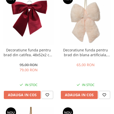
Decoratiune funda pentru
Decoratiune funda pentru
brad din catifea, 48x52x2 cm,
brad din blana artificiala,
bordeaux
7x21x30 cm, roz
95,00 RON
65,00 RON
79,00 RON
IN STOC
IN STOC
ADAUGA IN COS
ADAUGA IN COS
NOU
NOU