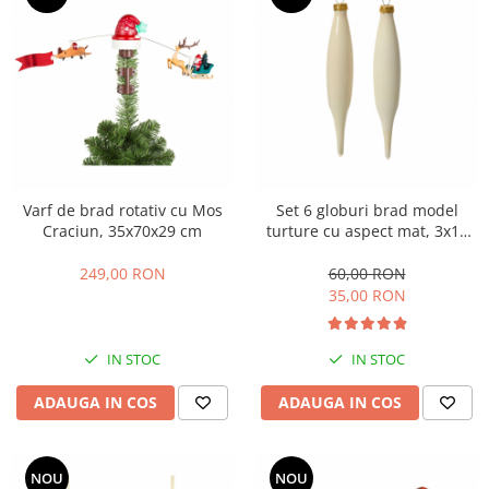
Varf de brad rotativ cu Mos
Set 6 globuri brad model
Craciun, 35x70x29 cm
turture cu aspect mat, 3x15
cm, alb
249,00 RON
60,00 RON
35,00 RON
IN STOC
IN STOC
ADAUGA IN COS
ADAUGA IN COS
NOU
NOU