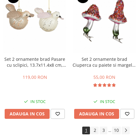
Set 2 ornamente brad Pasare
Set 2 ornamente brad
cu sclipici, 13.7x11.4x8 cm,
Ciuperca cu paiete si margele,
bej
5.5x10.6 cm, multicolor
119,00 RON
55,00 RON
IN STOC
IN STOC
ADAUGA IN COS
ADAUGA IN COS
1
2
3
10
...