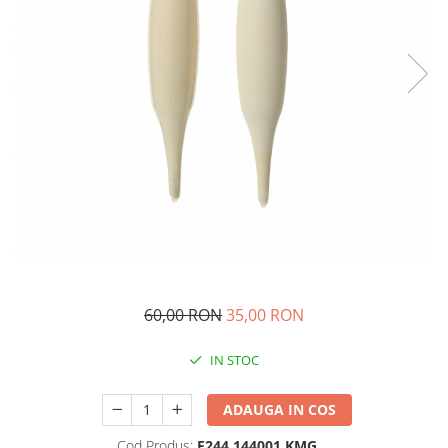
60,00 RON
35,00 RON
IN STOC
ADAUGA IN COS
Cod Produs:
E244 144001 KMG