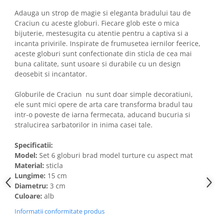
Adauga un strop de magie si eleganta bradului tau de
Craciun cu aceste globuri. Fiecare glob este o mica
bijuterie, mestesugita cu atentie pentru a captiva si a
incanta privirile. Inspirate de frumusetea iernilor feerice,
aceste globuri sunt confectionate din sticla de cea mai
buna calitate, sunt usoare si durabile cu un design
deosebit si incantator.
Globurile de Craciun nu sunt doar simple decoratiuni,
ele sunt mici opere de arta care transforma bradul tau
intr-o poveste de iarna fermecata, aducand bucuria si
stralucirea sarbatorilor in inima casei tale.
Specificatii:
Model:
Set 6 globuri brad model turture cu aspect mat
Material:
sticla
Lungime:
15 cm
Diametru:
3 cm
Culoare:
alb
Informatii conformitate produs