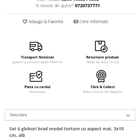
Ai nevoie de ajutor?
0720737771
Adauga la Favorite
Cere informatii
Transport National
Returnare produse
gratuit la comenzi peste 5000 lei
Drept de retur 14 zile
Plata cu cardul
Click & Collect
Securizata
Ridica Gratuit din Depozit!
Descriere
Set 6 globuri brad model turture cu aspect mat, 3x15
cm, alb