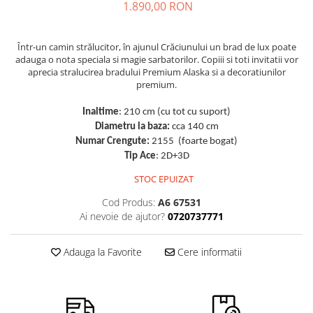
1.890,00 RON
Într-un camin strălucitor, în ajunul Crăciunului un brad de lux poate
adauga o nota speciala si magie sarbatorilor. Copiii si toti invitatii vor
aprecia stralucirea bradului Premium Alaska si a decoratiunilor
premium.
Inaltime
: 210 cm (cu tot cu suport)
Diametru la baza:
cca 140 cm
Numar Crengute:
2155 (foarte bogat)
Tip Ace
: 2D+3D
STOC EPUIZAT
Cod Produs:
A6 67531
Ai nevoie de ajutor?
0720737771
Adauga la Favorite
Cere informatii