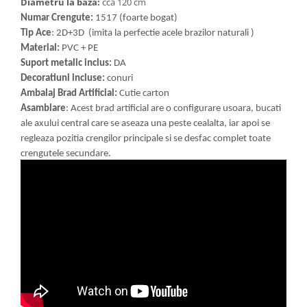
Diametru la baza:
cca 120 cm
Numar Crengute:
1517 (foarte bogat)
Tip Ace
: 2D+3D (imita la perfectie acele brazilor naturali )
Material:
PVC + PE
Suport metalic inclus:
DA
Decoratiuni incluse:
conuri
Ambalaj Brad Artificial:
Cutie carton
Asamblare
: Acest brad artificial are o configurare usoara, bucati
ale axului central care se aseaza una peste cealalta, iar apoi se
regleaza pozitia crengilor principale si se desfac complet toate
crengutele secundare.