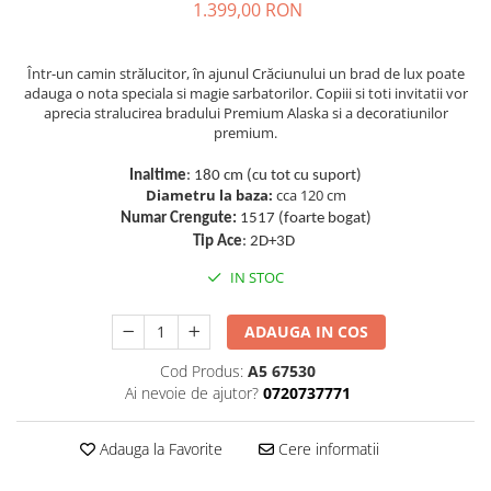
1.399,00 RON
Într-un camin strălucitor, în ajunul Crăciunului un brad de lux poate
adauga o nota speciala si magie sarbatorilor. Copiii si toti invitatii vor
aprecia stralucirea bradului Premium Alaska si a decoratiunilor
premium.
Inaltime
: 180 cm (cu tot cu suport)
Diametru la baza:
cca 120 cm
Numar Crengute:
1517 (foarte bogat)
Tip Ace
: 2D+3D
IN STOC
ADAUGA IN COS
Cod Produs:
A5 67530
Ai nevoie de ajutor?
0720737771
Adauga la Favorite
Cere informatii