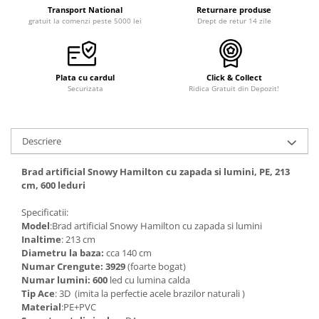
Transport National
Returnare produse
gratuit la comenzi peste 5000 lei
Drept de retur 14 zile
Plata cu cardul
Click & Collect
Securizata
Ridica Gratuit din Depozit!
Descriere
Brad artificial Snowy Hamilton cu zapada si lumini, PE, 213
cm, 600 leduri
Specificatii:
Model
:Brad artificial Snowy Hamilton cu zapada si lumini
Inaltime
: 213 cm
Diametru la baza:
cca 140 cm
Numar Crengute: 3929
(foarte bogat)
Numar lumini: 600
led cu lumina calda
Tip Ace
: 3D (imita la perfectie acele brazilor naturali )
Material
:PE+PVC