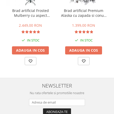
Brad artificial Frosted
Brad artificial Premium
Mulberry cu aspect
Alaska cu zapada si conuri
inghetat si lumini, PE, 183
de brad, 180 cm
cm, 550 leduri
2.449,00 RON
1.399,00 RON
IN STOC
IN STOC
ADAUGA IN COS
ADAUGA IN COS
NEWSLETTER
Nu rata ofertele si promotiile noastre