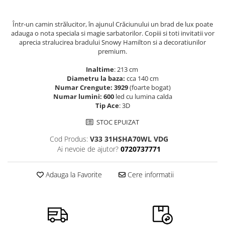
Într-un camin strălucitor, în ajunul Crăciunului un brad de lux poate
adauga o nota speciala si magie sarbatorilor. Copiii si toti invitatii vor
aprecia stralucirea bradului Snowy Hamilton si a decoratiunilor
premium.
Inaltime
: 213 cm
Diametru la baza:
cca 140 cm
Numar Crengute: 3929
(foarte bogat)
Numar lumini: 600
led cu lumina calda
Tip Ace
: 3D
STOC EPUIZAT
Cod Produs:
V33 31HSHA70WL VDG
Ai nevoie de ajutor?
0720737771
Adauga la Favorite
Cere informatii