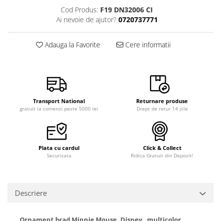
Cod Produs:
F19 DN32006 CI
Ai nevoie de ajutor?
0720737771
Adauga la Favorite
Cere informatii
Transport National
Returnare produse
gratuit la comenzi peste 5000 lei
Drept de retur 14 zile
Plata cu cardul
Click & Collect
Securizata
Ridica Gratuit din Depozit!
Descriere
Ornament brad Minnie Mouse, Disney, multicolor