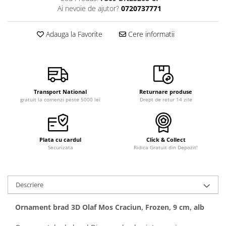
Ai nevoie de ajutor?
0720737771
Adauga la Favorite
Cere informatii
Transport National
Returnare produse
gratuit la comenzi peste 5000 lei
Drept de retur 14 zile
Plata cu cardul
Click & Collect
Securizata
Ridica Gratuit din Depozit!
Descriere
Ornament brad 3D Olaf Mos Craciun, Frozen, 9 cm, alb