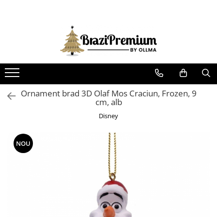
BRAZI ARTIFICIALI
GHIRLANDE SI CORONITE
ORNAMENTE BRAD
DECORATIUNI CRACIUN
DECORATIUNI PENTRU CASA
COLECTII CRACIUN 2025
Cadouri Craciun
Candy Christmas
Brazi artificiali cu luminite
Coronite Craciun
Globuri
Decoratiuni Craciun pentru Casa
Corpuri de iluminat exterior
Classic Romance
Brazi artificiali cu zapada si conuri
Ghirlande Craciun
Ornamente pentru brad
Decoratiuni pentru Exterior
Decoratiuni Pasti
Disney Magic Christmas
Brazi artificiali decorativi
Ornamente pentru brad Disney
Figurine si animale
Ornament brad 3D Olaf Mos Craciun, Frozen, 9
Obiecte decorative
Forest Tale
Brazi artificiali ninsi
Figurine si decoratiuni pentru brad
Instalatii
cm, alb
Parfum odorizant de camera
Frozen In Time
Brazi artificiali verzi
Flori pentru brad
Orasele de Craciun animate
Disney
Our Nordic Christmas
Brazi de lux
Varf de brad
Suport pentru brad si accesorii
NOU
Brazi în stil scandinav
Beteala
Fundite pentru brad