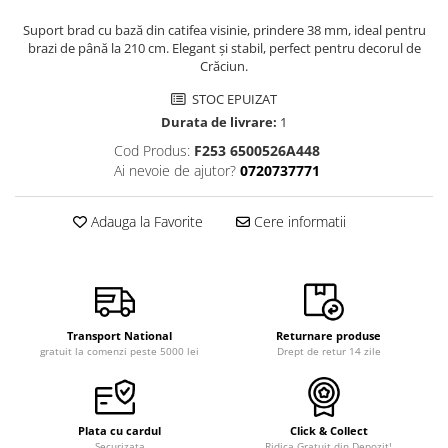
Suport brad cu bază din catifea visinie, prindere 38 mm, ideal pentru
brazi de până la 210 cm. Elegant și stabil, perfect pentru decorul de
Crăciun.
STOC EPUIZAT
Durata de livrare:
1
Cod Produs:
F253 6500526A448
Ai nevoie de ajutor?
0720737771
Adauga la Favorite
Cere informatii
Transport National
Returnare produse
gratuit la comenzi peste 5000 lei
Drept de retur 14 zile
Plata cu cardul
Click & Collect
Securizata
Ridica Gratuit din Depozit!