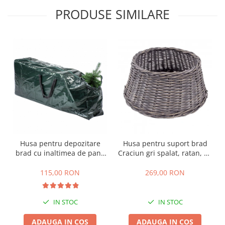
PRODUSE SIMILARE
Husa pentru depozitare
Husa pentru suport brad
brad cu inaltimea de pana
Craciun gri spalat, ratan, 65
la 210 cm, 120x25x43 cm,
x 26 cm
verde
115,00 RON
269,00 RON
IN STOC
IN STOC
ADAUGA IN COS
ADAUGA IN COS