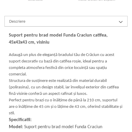
Descriere
Suport pentru brad model Funda Craciun catifea,
45x43x43 cm, visiniu
Adaugă un plus de eleganță bradului tău de Crăciun cu acest
suport decorativ cu bază din catifea roșie, ideal pentru a
completa atmosfera festivă din orice locuință sau spațiu
comercial.
Structura de susținere este realizată din material durabil
(polirasina), cu un design stabil, iar învelișul exterior din catifea
fină visinie conferă un aspect rafinat și luxos.
Perfect pentru brazi cu o înălțime de până la 210 cm, suportul
are o înălțime de 45 cm și o lățime de 43 cm, oferind stabilitate și
stil.
Specificatii:
Model:
Suport pentru brad model Funda Craciun