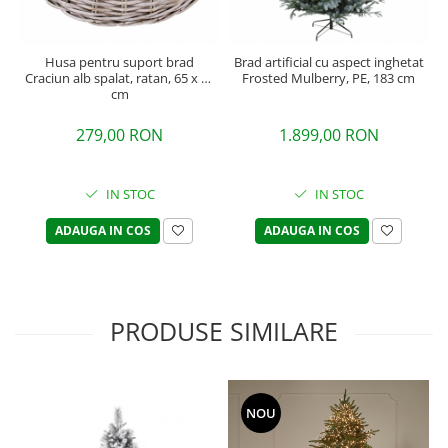
Husa pentru suport brad
Brad artificial cu aspect inghetat
Craciun alb spalat, ratan, 65 x 26
Frosted Mulberry, PE, 183 cm
cm
279,00 RON
1.899,00 RON
IN STOC
IN STOC
ADAUGA IN COS
ADAUGA IN COS
PRODUSE SIMILARE
NOU