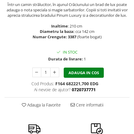
Într-un camin strălucitor, în ajunul Crăciunului un brad de lux poate
adauga o nota speciala si magie sarbatorilor. Copiii si toti invitatii vor
aprecia stralucirea bradului Pinum Luxury si a decoratiunilor de lux.
Inaltime
: 210 cm
Diametru la baza:
cca 142 cm
Numar Crengute: 3387
(foarte bogat)
IN STOC
Durata de livrare:
1
ADAUGA IN COS
Cod Produs:
F164 682221,700 EDG
Ai nevoie de ajutor?
0720737771
Adauga la Favorite
Cere informatii