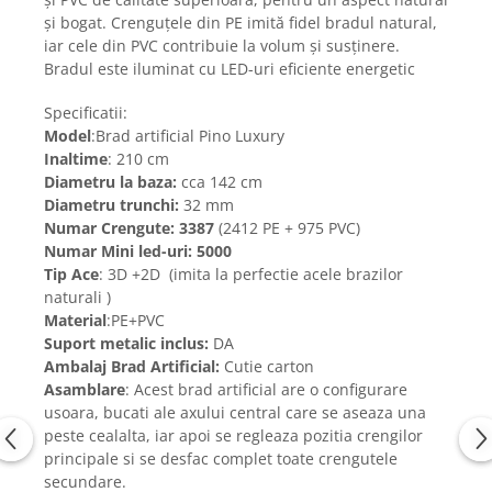
și bogat. Crenguțele din PE imită fidel bradul natural,
iar cele din PVC contribuie la volum și susținere.
Bradul este iluminat cu LED-uri eficiente energetic
Specificatii:
Model
:Brad artificial Pino Luxury
Inaltime
: 210 cm
Diametru la baza:
cca 142 cm
Diametru trunchi:
32 mm
Numar Crengute: 3387
(2412 PE + 975 PVC)
Numar Mini led-uri: 5000
Tip Ace
: 3D +2D (imita la perfectie acele brazilor
naturali )
Material
:PE+PVC
Suport metalic inclus:
DA
Ambalaj Brad Artificial:
Cutie carton
Asamblare
: Acest brad artificial are o configurare
usoara, bucati ale axului central care se aseaza una
peste cealalta, iar apoi se regleaza pozitia crengilor
principale si se desfac complet toate crengutele
secundare.