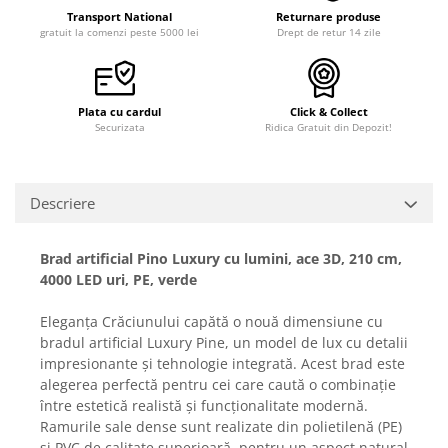
Transport National
Returnare produse
gratuit la comenzi peste 5000 lei
Drept de retur 14 zile
Plata cu cardul
Click & Collect
Securizata
Ridica Gratuit din Depozit!
Descriere
Brad artificial Pino Luxury cu lumini, ace 3D, 210 cm,
4000 LED uri, PE, verde
Eleganța Crăciunului capătă o nouă dimensiune cu
bradul artificial Luxury Pine, un model de lux cu detalii
impresionante și tehnologie integrată. Acest brad este
alegerea perfectă pentru cei care caută o combinație
între estetică realistă și funcționalitate modernă.
Ramurile sale dense sunt realizate din polietilenă (PE)
și PVC de calitate superioară, pentru un aspect natural