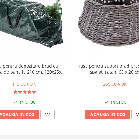
 pentru depozitare brad cu
Husa pentru suport brad Crac
ea de pana la 210 cm, 120x25x43
spalat, ratan, 65 x 26 c
cm, verde
115,00 RON
269,00 RON
IN STOC
IN STOC
ADAUGA IN COS
ADAUGA IN COS