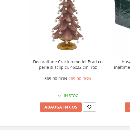
Decoratiune Craciun model Brad cu
Husa
perle si sclipici, 46x22 cm, roz
inaltim
369,00 RON
269,00 RON
IN STOC
ADAUGA IN COS