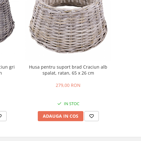
iun gri
Husa pentru suport brad Craciun alb
Husa pent
m
spalat, ratan, 65 x 26 cm
279,00 RON
26
IN STOC
ADAUGA IN COS
AD