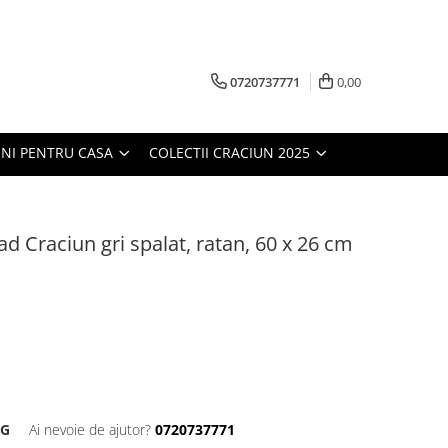
0720737771
0,00
NI PENTRU CASA
COLECTII CRACIUN 2025
d Craciun gri spalat, ratan, 60 x 26 cm
DG
Ai nevoie de ajutor?
0720737771