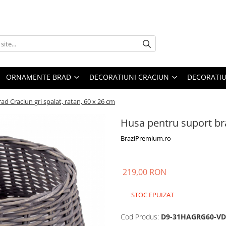
ORNAMENTE BRAD
DECORATIUNI CRACIUN
DECORATIU
d Craciun gri spalat, ratan, 60 x 26 cm
Husa pentru suport bra
BraziPremium.ro
219,00 RON
STOC EPUIZAT
Cod Produs:
D9-31HAGRG60-V