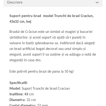
Descriere
Suport pentru brad model Trunchi de brad Craciun,
43x32 cm, bej
Bradul de Crăciun este un simbol al magiei și bucuriei
sărbătorilor, și acest suport vă ajută să-l puneți în
valoare în toată splendoarea sa. Indiferent dacă alegeți
un brad artificial bogat decorat sau unul simplu și
elegant, acest suport îl va susține și va adăuga o notă de
eleganță în casa dvs.
Este potrvit pentru brazi de pana la 50 kg!
Specificatii:
Model:
Suport Trunchi de brad Craciun
Inaltime: 43
cm
Diametru:
32 cm
Cuplaj diametru:
37 mm