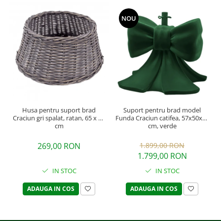
NOU
Husa pentru suport brad
Suport pentru brad model
Craciun gri spalat, ratan, 65 x 26
Funda Craciun catifea, 57x50x50
cm
cm, verde
269,00 RON
1.899,00 RON
1.799,00 RON
IN STOC
IN STOC
ADAUGA IN COS
ADAUGA IN COS