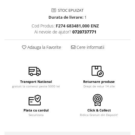
STOC EPUIZAT
Durata de livrare:
1
Cod Produs:
F274 683481,000 ENZ
Ai nevoie de ajutor?
0720737771
Adauga la Favorite
Cere informatii
Transport National
Returnare produse
gratuit la comenzi peste 5000 lei
Drept de retur 14 zile
Plata cu cardul
Click & Collect
Securizata
Ridica Gratuit din Depozit!