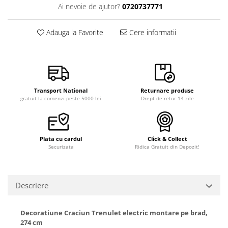
Ai nevoie de ajutor?
0720737771
Adauga la Favorite
Cere informatii
Transport National
Returnare produse
gratuit la comenzi peste 5000 lei
Drept de retur 14 zile
Plata cu cardul
Click & Collect
Securizata
Ridica Gratuit din Depozit!
Descriere
Decoratiune Craciun Trenulet electric montare pe brad,
274 cm