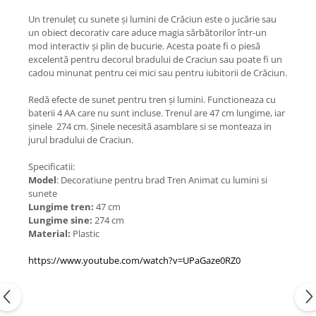
Un trenuleț cu sunete și lumini de Crăciun este o jucărie sau
un obiect decorativ care aduce magia sărbătorilor într-un
mod interactiv și plin de bucurie. Acesta poate fi o piesă
excelentă pentru decorul bradului de Craciun sau poate fi un
cadou minunat pentru cei mici sau pentru iubitorii de Crăciun.
Redă efecte de sunet pentru tren și lumini. Functioneaza cu
baterii 4 AA care nu sunt incluse. Trenul are 47 cm lungime, iar
șinele 274 cm. Șinele necesită asamblare si se monteaza in
jurul bradului de Craciun.
Specificatii:
Model
: Decoratiune pentru brad Tren Animat cu lumini si
sunete
Lungime tren:
47 cm
Lungime sine:
274 cm
Material:
Plastic
https://www.youtube.com/watch?v=UPaGaze0RZ0