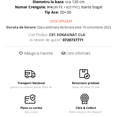
Diametru la baza:
cca 120 cm
Numar Crengute:
oarte bogat
914
(89 PE + 825 PVC),
f
Tip Ace
:
2D+3D
STOC EPUIZAT
Durata de livrare:
Data estimata de livrare este 10 octombrie 2023
Cod Produs:
C81 SOKAUNAT CLA
Ai nevoie de ajutor?
0720737771
Adauga la Favorite
Cere informatii
Transport National
Returnare produse
gratuit la comenzi peste 5000 lei
Drept de retur 14 zile
Plata cu cardul
Click & Collect
Securizata
Ridica Gratuit din Depozit!