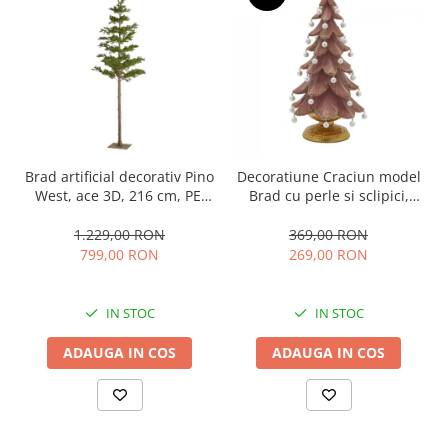
Brad artificial decorativ Pino
Decoratiune Craciun model
West, ace 3D, 216 cm, PE,
Brad cu perle si sclipici,
verde
46x22 cm, roz
1.229,00 RON
369,00 RON
799,00 RON
269,00 RON
IN STOC
IN STOC
ADAUGA IN COS
ADAUGA IN COS