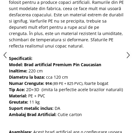
folosit pentru a produce copaci artificiali. Ramurile din PE
sunt modelate din fabrica, ceea ce face mult mai usoară
desfacerea copacului. Este un material extrem de durabil
si ignifug. Varfurile PE nu se precipita, trebuie sa
depuneti mult efort pentru a rupe acul de pe
crenguta. În plus, este un material rezistent la umiditate,
schimbari de temperatura si deformare. Sfaturile PE
reflecta realismul unui copac natural.
Specificatii:
Mode
l:
Brad artificial Premium Pin Caucasian
Inaltime
:
220 cm
Diametru la baza:
cca
120 cm
Numar Crengute:
oarte bogat
914
(89 PE + 825 PVC), f
Tip Ace
:
2D+3D (imita la perfectie acele brazilor naturali)
Materia
l:
PE + PVC
Greutate:
11 kg
Suport metalic inclus:
DA
Ambalaj Brad Artificial:
Cutie carton
Asamblare
:
Acest brad artificial are o configurare usoara,