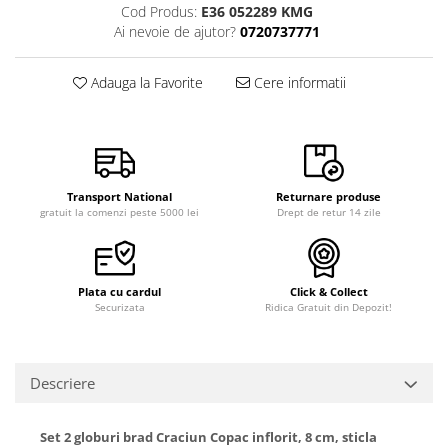
Cod Produs:
E36 052289 KMG
Ai nevoie de ajutor?
0720737771
Adauga la Favorite
Cere informatii
Transport National
Returnare produse
gratuit la comenzi peste 5000 lei
Drept de retur 14 zile
Plata cu cardul
Click & Collect
Securizata
Ridica Gratuit din Depozit!
Descriere
Set 2 globuri brad Craciun Copac inflorit, 8 cm, sticla