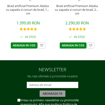
Brad artificial Premium Alaska
Brad artificial Premium Alaska
cu zapada si conuri de brad, 180
cu zapada si conuri de brad, 240
cm
cm
1.399,00 RON
2.290,00 RON
IN STOC
IN STOC
ADAUGA IN COS
ADAUGA IN COS
NEWSLETTER
Nu rata ofertele si promotiile noastre
Vreau sa primesc newsletter cu promotiile
magazinului. Afla mai multe in
Politica de