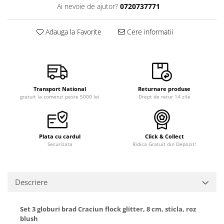
Ai nevoie de ajutor?
0720737771
Adauga la Favorite
Cere informatii
Transport National
Returnare produse
gratuit la comenzi peste 5000 lei
Drept de retur 14 zile
Plata cu cardul
Click & Collect
Securizata
Ridica Gratuit din Depozit!
Descriere
Set 3 globuri brad Craciun flock glitter, 8 cm, sticla, roz
blush