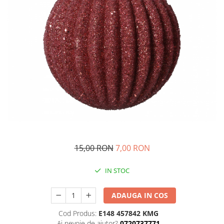
15,00 RON
7,00 RON
IN STOC
ADAUGA IN COS
Cod Produs:
E148 457842 KMG
Ai nevoie de ajutor?
0720737771