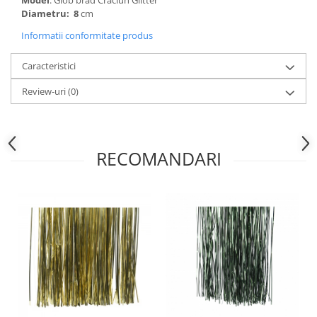
Model
: Glob brad Craciun Glitter
Diametru: 8
cm
Informatii conformitate produs
Caracteristici
Review-uri
(0)
RECOMANDARI