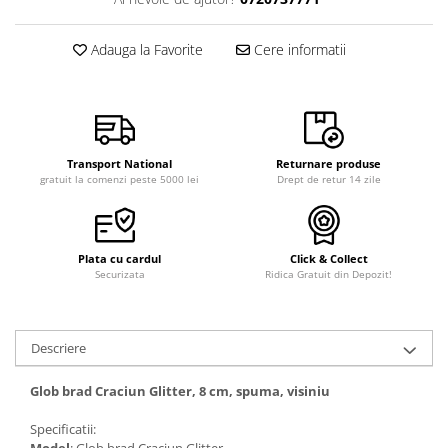
Adauga la Favorite
Cere informatii
Transport National
Returnare produse
gratuit la comenzi peste 5000 lei
Drept de retur 14 zile
Plata cu cardul
Click & Collect
Securizata
Ridica Gratuit din Depozit!
Descriere
Glob brad Craciun Glitter, 8 cm, spuma, visiniu
Specificatii: