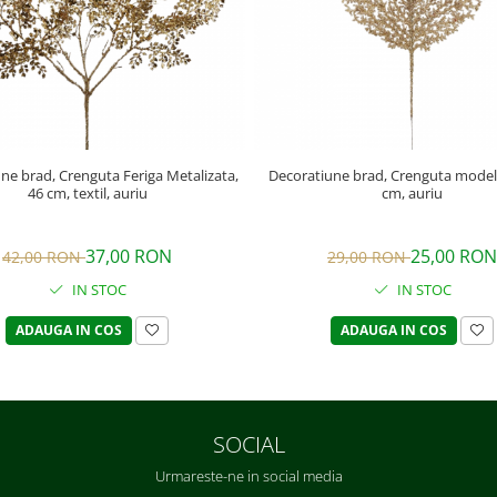
ne brad, Crenguta Feriga Metalizata,
Decoratiune brad, Crenguta model 
46 cm, textil, auriu
cm, auriu
37,00 RON
25,00 RON
42,00 RON
29,00 RON
IN STOC
IN STOC
ADAUGA IN COS
ADAUGA IN COS
SOCIAL
Urmareste-ne in social media