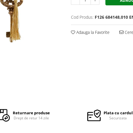
ADAUG
Cod Produs:
F126 684148,010 E
Adauga la Favorite
Cere 
Returnare produse
Plata cu cardul
Drept de retur 14 zile
Securizata