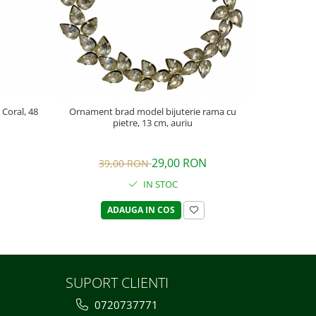
Coral, 48
Ornament brad model bijuterie rama cu
pietre, 13 cm, auriu
29,00 RON
39,00 RON
IN STOC
ADAUGA IN COS
SUPORT CLIENTI
0720737771