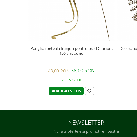
Panglica beteala franjuri pentru brad Craciun,
Decoratiu
155 cm, auriu
38,00 RON
43,00 RON
IN STOC
ADAUGA IN COS
NEWSLETTER
Nu rata ofertele si promotiile noastre