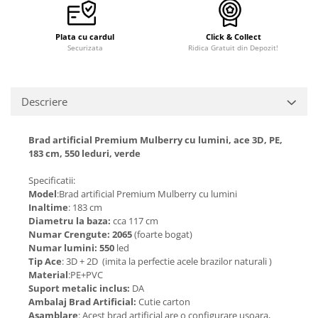
Plata cu cardul
Click & Collect
Securizata
Ridica Gratuit din Depozit!
Descriere
Brad artificial Premium Mulberry cu lumini, ace 3D, PE,
183 cm, 550 leduri, verde
Specificatii:
Model
:Brad artificial Premium Mulberry cu lumini
Inaltime
: 183 cm
Diametru la baza:
cca 117 cm
Numar Crengute: 2065
(foarte bogat)
Numar lumini: 550
led
Tip Ace
: 3D + 2D (imita la perfectie acele brazilor naturali )
Material
:PE+PVC
Suport metalic inclus:
DA
Ambalaj Brad Artificial:
Cutie carton
Asamblare
: Acest brad artificial are o configurare usoara,