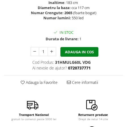
Inaltime
: 183 cm
Diametru la baza:
cca 117 cm
Numar Crengute: 2065
(foarte bogat)
Numar lumini:
550 led
IN STOC
Durata de livrare:
1
ADAUGA IN COS
Cod Produs:
31HMULG60L VDG
Ai nevoie de ajutor?
0720737771
Adauga la Favorite
Cere informatii
Transport National
Returnare produse
gratuit la comenzi peste 5000 lei
Drept de retur 14 zile