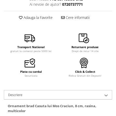
Ai nevoie de ajutor?
0720737771
Adauga la Favorite
Cere informatii
Transport National
Returnare produse
gratuit la comenzi peste 5000 lei
Drept de retur 14 zile
Plata cu cardul
Click & Collect
Securizata
Ridica Gratuit din Depozit!
Descriere
Ornament brad Casuta lui Mos Craciun, 8 cm, rasina,
multicolor