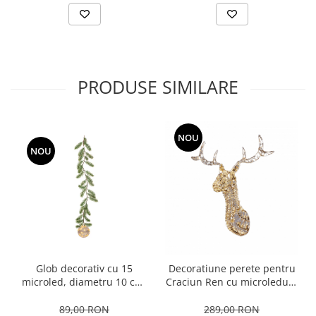
PRODUSE SIMILARE
NOU
NOU
Glob decorativ cu 15
Decoratiune perete pentru
microled, diametru 10 cm,
Craciun Ren cu microleduri,
lumina alb cald, sticla,
75x60x30 cm
verde
89,00 RON
289,00 RON