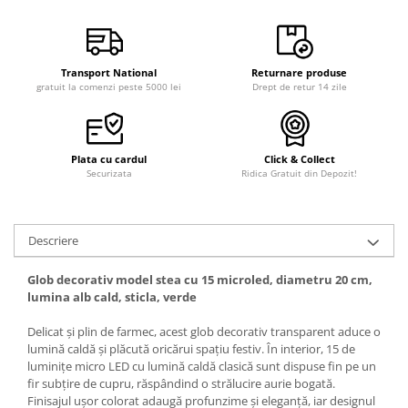
Transport National
Returnare produse
gratuit la comenzi peste 5000 lei
Drept de retur 14 zile
Plata cu cardul
Click & Collect
Securizata
Ridica Gratuit din Depozit!
Descriere
Glob decorativ model stea cu 15 microled, diametru 20 cm,
lumina alb cald, sticla, verde
Delicat și plin de farmec, acest glob decorativ transparent aduce o
lumină caldă și plăcută oricărui spațiu festiv. În interior, 15 de
luminițe micro LED cu lumină caldă clasică sunt dispuse fin pe un
fir subțire de cupru, răspândind o strălucire aurie bogată.
Finisajul ușor colorat adaugă profunzime și eleganță, iar designul