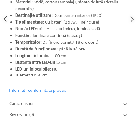
Material:
Sticlă, carton (ambalaj), sfoară de iută (detaliu
decorativ)
Destinație utilizare:
Doar pentru interior (IP20)
Tip alimentare:
Cu baterii (2 x AA – neincluse)
Număr LED-uri:
15 LED-uri micro, lumină caldă
Funcție:
Iluminare continuă (steady)
Temporizator:
Da (6 ore pornit / 18 ore oprit)
Durată de funcționare:
până la 48 ore
Lungime fir lumină:
100 cm
Distanță între LED-uri: 5
cm
LED-uri înlocuibile:
Nu
Diametru:
20 cm
Informatii conformitate produs
Caracteristici
Review-uri
(0)