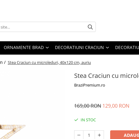
ORNAMENTE BRAD
DECORATIUNI CRACIUN
DECORATIU
un /
Stea Craciun cu microleduri, 40x120 cm, auriu
Stea Craciun cu microl
BraziPremium.ro
169,00 RON
129,00 RON
IN STOC
ADAUG