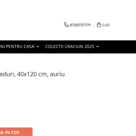
0720737771
0,00
NI PENTRU CASA
COLECTII CRACIUN 2025
eduri, 40x120 cm, auriu
A IN COS