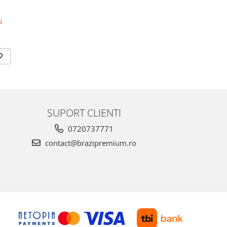
z
N
SUPORT CLIENTI
0720737771
contact@brazipremium.ro