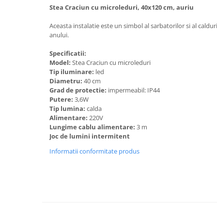
Stea Craciun cu microleduri, 40x120 cm, auriu
Aceasta instalatie este un simbol al sarbatorilor si al caldur
anului.
Specificatii:
Mo
del:
Stea Craciun cu microleduri
Tip iluminare:
led
Diametru:
40 cm
Grad de protectie:
impermeabil: IP44
Putere:
3,6W
Tip lumina:
calda
Alimentare:
220V
Lungime cablu alimentare:
3 m
Joc de lumini intermitent
Informatii conformitate produs