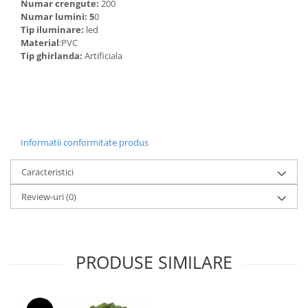
Numar crengute:
200
Numar lumini: 5
0
Tip iluminare:
led
Material
:PVC
Tip ghirlanda:
Artificiala
Informatii conformitate produs
Caracteristici
Review-uri
(0)
PRODUSE SIMILARE