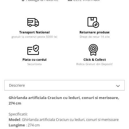
Transport National
Returnare produse
gratuit la comenzi peste 5000 lei
Drept de retur 14 zile
Plata cu cardul
Click & Collect
Securizata
Ridica Gratuit din Depozit!
Descriere
Ghirlanda artificiala Craciun cu leduri, conuri si merisoare,
274 cm
Specificatii:
Model
: Ghirlanda artificiala Craciun cu leduri, conuri si merisoare
Lungime
: 274 cm