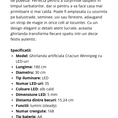
de poveste. Perfecta pentru a surprinde oaspetii in
timpul sarbatorilor, dar si pentru a va face casa mai
primitoare si mai calda. Poate fi amplasata cu usurinta
pe balustrade, seminee, usi sau ferestre, adaugand
un strop de magie in orice colt al locuintei. Cu un
design elegant si detalii atent lucrate, aceasta
ghirlanda transforma fiecare spatiu intr-un decor
festiv autentic.
Specificatii:
Mode
l:
Ghirlanda artificiala Craciun Winnipeg cu
LED-uri
Lungime:
180 cm
Diametru:
30 cm
Tip iluminare:
LED
Numar LED-uri:
35
Culoare LED:
alb cald
Dimensiune LED:
5 mm
Distanta dintre becuri:
15.24 cm
Functii:
lumini (steady)
Numar crengute:
168
Tip baterie:
AA