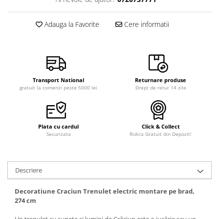
Adauga la Favorite
Cere informatii
Transport National
Returnare produse
gratuit la comenzi peste 5000 lei
Drept de retur 14 zile
Plata cu cardul
Click & Collect
Securizata
Ridica Gratuit din Depozit!
Descriere
Decoratiune Craciun Trenulet electric montare pe brad,
274 cm