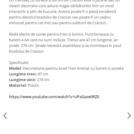
Un trenuleț cu sunete și lumini de Crăciun este o jucărie sau un
obiect decorativ care aduce magia sărbătorilor într-un mod
interactiv și plin de bucurie. Acesta poate fi o piesă excelentă
pentru decorul bradului de Craciun sau poate fi un cadou
minunat pentru cei mici sau pentru iubitorii de Crăciun.
Redă efecte de sunet pentru tren și lumini. Functioneaza cu
baterii 4 AA care nu sunt incluse. Trenul are 47 cm lungime, iar
șinele 274 cm. Șinele necesită asamblare si se monteaza in jurul
bradului de Craciun.
Specificatii:
Model
: Decoratiune pentru brad Tren Animat cu lumini si sunete
Lungime tren:
47 cm
Lungime sine:
274 cm
Material:
Plastic
https://www.youtube.com/watch?v=UPaGaze0RZ0