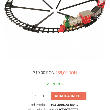
319,00 RON
239,00 RON
IN STOC
ADAUGA IN COS
Cod Produs:
E194 488624 KMG
Ai nevoie de ajutor?
0720737771