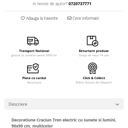
Ai nevoie de ajutor?
0720737771
Adauga la Favorite
Cere informatii
Transport National
Returnare produse
gratuit la comenzi peste 5000 lei
Drept de retur 14 zile
Plata cu cardul
Click & Collect
Securizata
Ridica Gratuit din Depozit!
Descriere
Decoratiune Craciun Tren electric cu sunete si lumini,
90x90 cm, multicolor