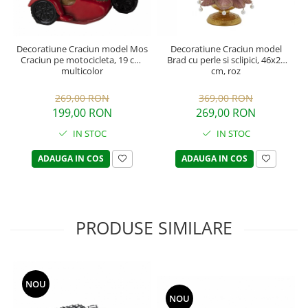
Decoratiune Craciun model Mos
Decoratiune Craciun model
Craciun pe motocicleta, 19 cm,
Brad cu perle si sclipici, 46x22
multicolor
cm, roz
269,00 RON
369,00 RON
199,00 RON
269,00 RON
IN STOC
IN STOC
ADAUGA IN COS
ADAUGA IN COS
PRODUSE SIMILARE
NOU
NOU