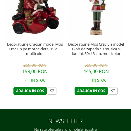
Decoratiune Craciun model Mos
Decoratiune Mos Craciun model
Craciun pe motocicleta, 19 cm,
Glob de zapada cu muzica si
multicolor
lumini, 50x13 cm, multicolor
269,00 RON
559,00 RON
199,00 RON
445,00 RON
IN STOC
IN STOC
ADAUGA IN COS
ADAUGA IN COS
NEWSLETTER
Nu rata ofertele si promotiile noastre