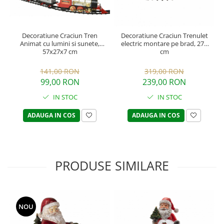
Decoratiune Craciun Tren
Decoratiune Craciun Trenulet
Animat cu lumini si sunete,
electric montare pe brad, 274
57x27x7 cm
cm
141,00 RON
319,00 RON
99,00 RON
239,00 RON
IN STOC
IN STOC
ADAUGA IN COS
ADAUGA IN COS
PRODUSE SIMILARE
NOU