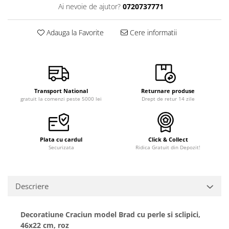
Ai nevoie de ajutor?
0720737771
Adauga la Favorite
Cere informatii
Transport National
Returnare produse
gratuit la comenzi peste 5000 lei
Drept de retur 14 zile
Plata cu cardul
Click & Collect
Securizata
Ridica Gratuit din Depozit!
Descriere
Decoratiune Craciun model Brad cu perle si sclipici,
46x22 cm, roz