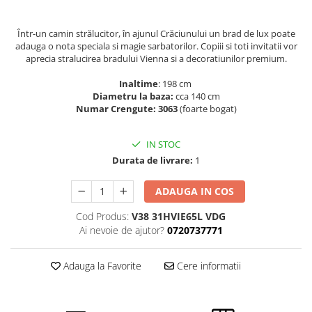
Într-un camin strălucitor, în ajunul Crăciunului un brad de lux poate
adauga o nota speciala si magie sarbatorilor. Copiii si toti invitatii vor
aprecia stralucirea bradului Vienna si a decoratiunilor premium.
Inaltime
: 198 cm
Diametru la baza:
cca 140 cm
Numar Crengute: 3063
(foarte bogat)
IN STOC
Durata de livrare:
1
ADAUGA IN COS
Cod Produs:
V38 31HVIE65L VDG
Ai nevoie de ajutor?
0720737771
Adauga la Favorite
Cere informatii