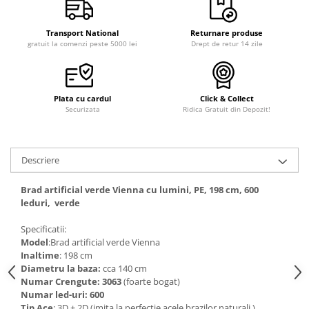
Transport National
Returnare produse
gratuit la comenzi peste 5000 lei
Drept de retur 14 zile
Plata cu cardul
Click & Collect
Securizata
Ridica Gratuit din Depozit!
Descriere
Brad artificial verde Vienna cu lumini, PE, 198 cm, 600
leduri, verde
Specificatii:
Model
:Brad artificial verde Vienna
Inaltime
: 198 cm
Diametru la baza:
cca 140 cm
Numar Crengute: 3063
(foarte bogat)
Numar led-uri: 600
Tip Ace
: 3D + 2D (imita la perfectie acele brazilor naturali )