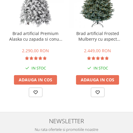
Brad artificial Premium
Brad artificial Frosted
Alaska cu zapada si conuri
Mulberry cu aspect
de brad, 240 cm
inghetat si lumini, PE, 183
cm, 550 leduri
2.290,00 RON
2.449,00 RON
IN STOC
IN STOC
ADAUGA IN COS
ADAUGA IN COS
NEWSLETTER
Nu rata ofertele si promotiile noastre