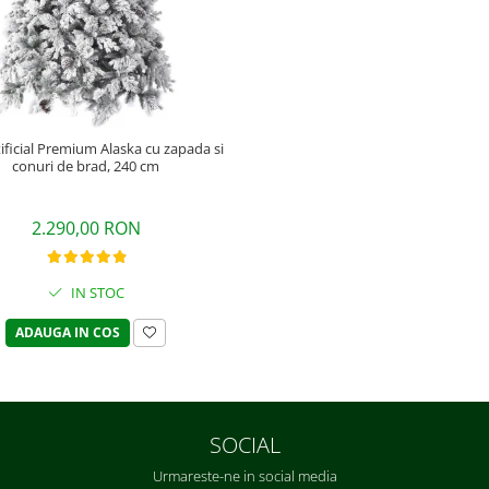
ificial Premium Alaska cu zapada si
conuri de brad, 240 cm
2.290,00 RON
IN STOC
ADAUGA IN COS
SOCIAL
Urmareste-ne in social media