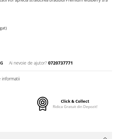
vitatii vor aprecia stralucirea bradului Premium Mulberry si a
gat)
DG
Ai nevoie de ajutor?
0720737771
informatii
Click & Collect
Ridica Gratuit din Depozit!