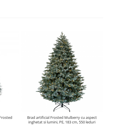
 Frosted
Brad artificial Frosted Mulberry cu aspect
Brad artif
inghetat si lumini, PE, 183 cm, 550 leduri
inghetat s