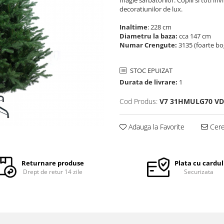
magie sarbatorilor. Copiii si toti in
decoratiunilor de lux.
Inaltime
: 228 cm
Diametru la baza:
cca 147 cm
Numar Crengute:
3135 (foarte bo
STOC EPUIZAT
Durata de livrare:
1
Cod Produs:
V7 31HMULG70 V
Adauga la Favorite
Cere 
Returnare produse
Plata cu cardul
Drept de retur 14 zile
Securizata