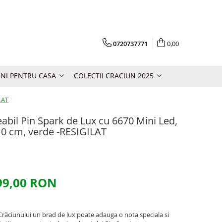
0720737771
0,00
NI PENTRU CASA
COLECTII CRACIUN 2025
LAT
eabil Pin Spark de Lux cu 6670 Mini Led,
210 cm, verde -RESIGILAT
99,00 RON
 Crăciunului un brad de lux poate adauga o nota speciala si