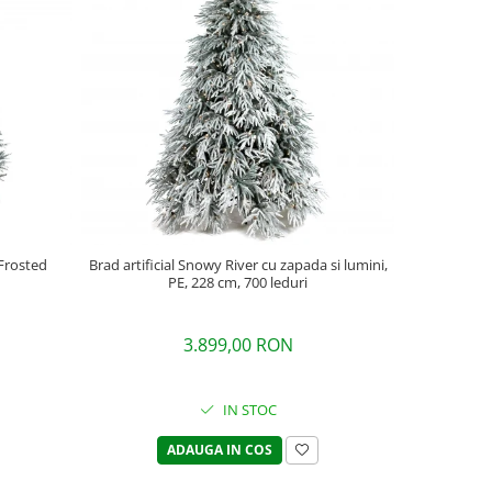
Brad artificial Snowy River cu zapada si lumini,
 Frosted
Brad artif
PE, 228 cm, 700 leduri
inghetat s
3.899,00 RON
IN STOC
ADAUGA IN COS