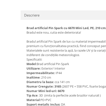
Descriere
Brad artificial Pin Spark cu 6670 Mini Led, PE, 210 cm
Bradul este nou, cutia este deteriorata!
Bradul artificial Pin Spark de lux cu material impermeabil
premium cu funcționalitatea practică, fiind conceput pent
Materialele sunt rezistente la apă, la razele UV și la var
indiferent de condițiile meteorologice.
Specificatii:
Model
:Brad artificial Pin Spark
Utilizare:
Exterior/ Interior
Impermeabilitate:
IP44
Inaltime
: 210 cm
Diametru la baza:
cca 141 cm
Numar Crengute: 3165
(2607 PE + 558 PVC, foarte boga
Numar Mini led-uri: 6670
Tip Ace
: 3D (imita la perfectie acele brazilor naturali )
Material
:PE+PVC
Suport metalic inclus:
DA