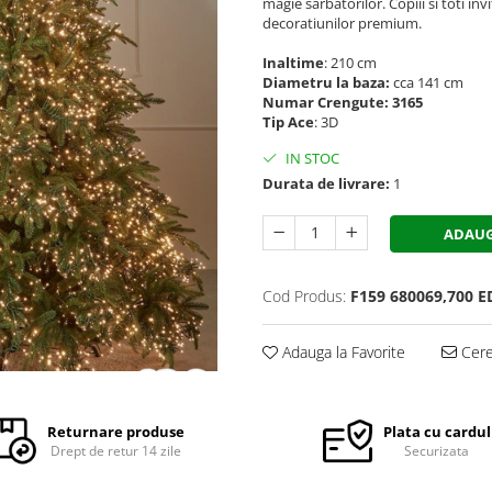
magie sarbatorilor. Copiii si toti inv
decoratiunilor premium.
Inaltime
: 210 cm
Diametru la baza:
cca 141 cm
Numar Crengute: 3165
Tip Ace
: 3D
IN STOC
Durata de livrare:
1
ADAUG
Cod Produs:
F159 680069,700 E
Adauga la Favorite
Cere 
Returnare produse
Plata cu cardul
Drept de retur 14 zile
Securizata