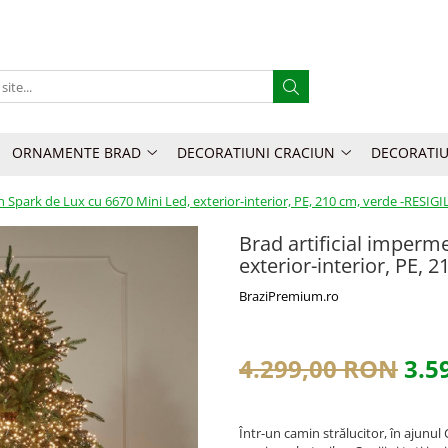
ORNAMENTE BRAD
DECORATIUNI CRACIUN
DECORATIU
in Spark de Lux cu 6670 Mini Led, exterior-interior, PE, 210 cm, verde -RESIGI
Brad artificial imperm
exterior-interior, PE, 
BraziPremium.ro
4.299,00 RON
3.5
Într-un camin strălucitor, în ajunul