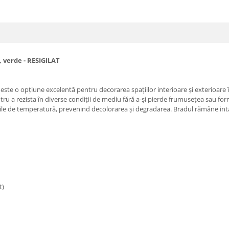
, verde - RESIGILAT
 este o opțiune excelentă pentru decorarea spațiilor interioare și exterioare 
ru a rezista în diverse condiții de mediu fără a-și pierde frumusețea sau for
iațiile de temperatură, prevenind decolorarea și degradarea. Bradul rămâne int
t)