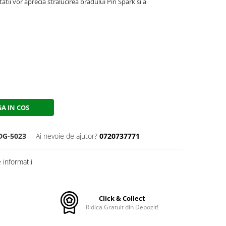
itatii vor aprecia stralucirea bradului Pin Spark si a
A IN COS
DG-5023
Ai nevoie de ajutor?
0720737771
informatii
Click & Collect
Ridica Gratuit din Depozit!