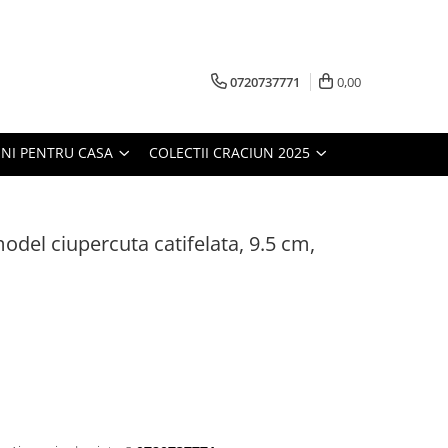
0720737771
0,00
NI PENTRU CASA
COLECTII CRACIUN 2025
odel ciupercuta catifelata, 9.5 cm,