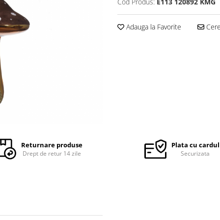
Cod Produs:
E113 120892 KMG
Adauga la Favorite
Cere 
Returnare produse
Plata cu cardul
Drept de retur 14 zile
Securizata