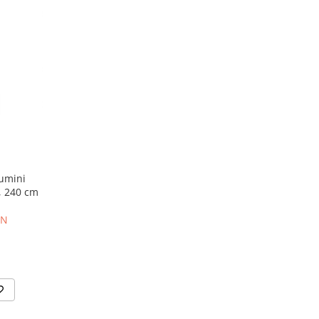
lumini
, 240 cm
ON