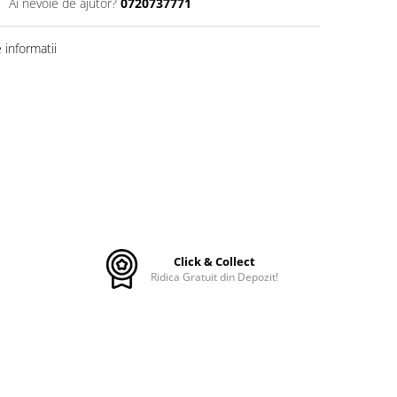
Ai nevoie de ajutor?
0720737771
informatii
Click & Collect
Ridica Gratuit din Depozit!