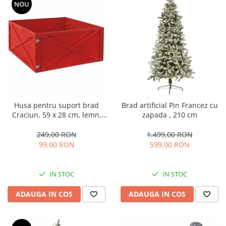
NOU
Husa pentru suport brad
Brad artificial Pin Francez cu
Craciun, 59 x 28 cm, lemn,
zapada , 210 cm
rosu
249,00 RON
1.499,00 RON
99,00 RON
599,00 RON
IN STOC
IN STOC
ADAUGA IN COS
ADAUGA IN COS