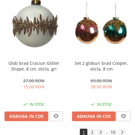
Glob brad Craciun Glitter
Set 2 globuri brad Cooper,
Shape, 8 cm, sticla, gri
sticla, 8 cm
27,00 RON
69,00 RON
15,00 RON
39,00 RON
IN STOC
IN STOC
ADAUGA IN COS
ADAUGA IN COS
1
2
3
10
...