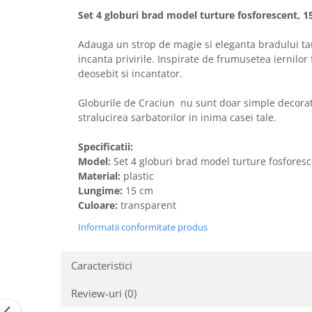
Set 4 globuri brad model turture fosforescent, 
Adauga un strop de magie si eleganta bradului tau 
incanta privirile. Inspirate de frumusetea iernilor
deosebit si incantator.
Globurile de Craciun nu sunt doar simple decorati
stralucirea sarbatorilor in inima casei tale.
Specificatii:
Model:
Set 4 globuri brad model turture fosfores
Material:
plastic
Lungime:
15 cm
Culoare:
transparent
Informatii conformitate produs
Caracteristici
Review-uri
(0)