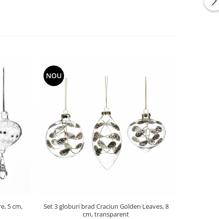
NOU
NOU
re, 5 cm,
Set 3 globuri brad Craciun Golden Leaves, 8
Set 3 globur
cm, transparent