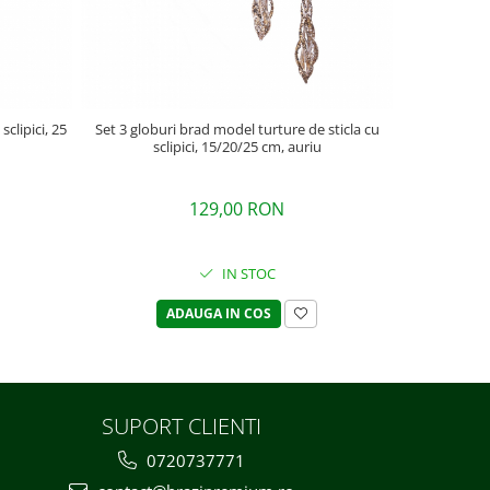
clipici, 25
Set 3 globuri brad model turture de sticla cu
Glob brad mod
sclipici, 15/20/25 cm, auriu
30
129,00 RON
4
IN STOC
ADAUGA IN COS
SUPORT CLIENTI
0720737771