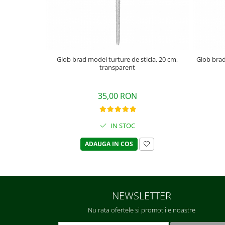
Glob brad model turture de sticla, 20 cm,
Glob brad
transparent
35,00 RON
IN STOC
ADAUGA IN COS
NEWSLETTER
Nu rata ofertele si promotiile noastre