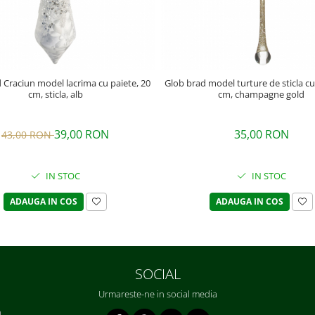
 Craciun model lacrima cu paiete, 20
Glob brad model turture de sticla cu s
cm, sticla, alb
cm, champagne gold
39,00 RON
35,00 RON
43,00 RON
IN STOC
IN STOC
ADAUGA IN COS
ADAUGA IN COS
SOCIAL
Urmareste-ne in social media