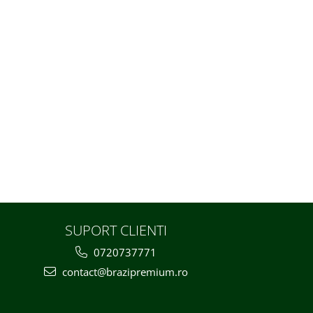
SUPORT CLIENTI
0720737771
contact@brazipremium.ro