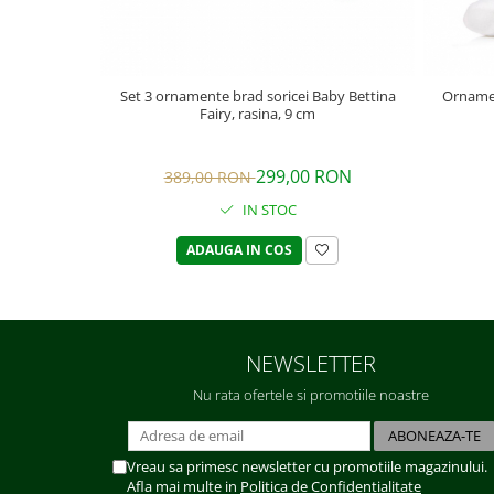
Set 3 ornamente brad soricei Baby Bettina
Ornamen
Fairy, rasina, 9 cm
299,00 RON
389,00 RON
IN STOC
ADAUGA IN COS
NEWSLETTER
Nu rata ofertele si promotiile noastre
Vreau sa primesc newsletter cu promotiile magazinului.
Afla mai multe in
Politica de Confidentialitate