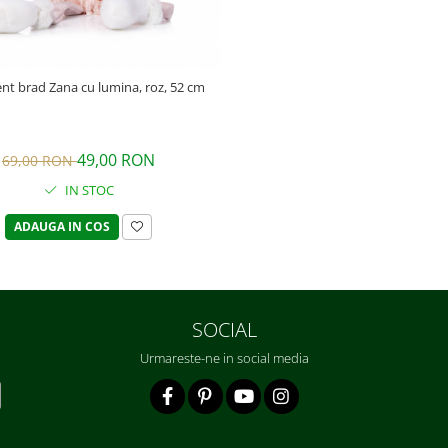
t brad Zana cu lumina, roz, 52 cm
49,00 RON
69,00 RON
IN STOC
ADAUGA IN COS
SOCIAL
Urmareste-ne in social media