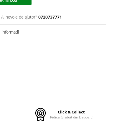
A IN COS
Ai nevoie de ajutor?
0720737771
informatii
Click & Collect
Ridica Gratuit din Depozit!