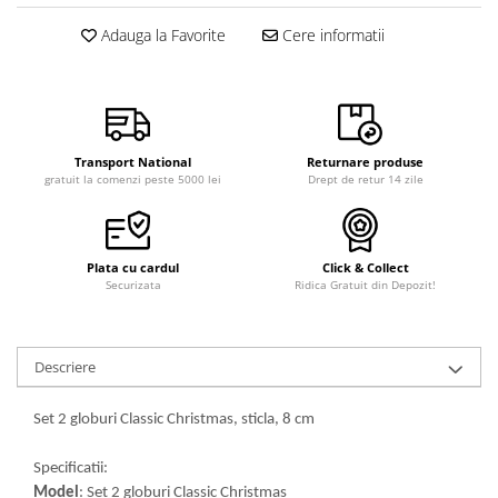
Adauga la Favorite
Cere informatii
Transport National
Returnare produse
gratuit la comenzi peste 5000 lei
Drept de retur 14 zile
Plata cu cardul
Click & Collect
Securizata
Ridica Gratuit din Depozit!
Descriere
Set 2 globuri Classic Christmas, sticla, 8 cm
Specificatii:
Model
: Set 2 globuri Classic Christmas