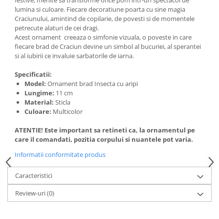
festive, menite sa transforme orice pom intr-un spectacol de
lumina si culoare. Fiecare decoratiune poarta cu sine magia
Craciunului, amintind de copilarie, de povesti si de momentele
petrecute alaturi de cei dragi.
Acest ornament creeaza o simfonie vizuala, o poveste in care
fiecare brad de Craciun devine un simbol al bucuriei, al sperantei
si al iubirii ce invaluie sarbatorile de iarna.
Specificatii:
Model:
Ornament brad Insecta cu aripi
Lungime:
11 cm
Material:
Sticla
Culoare:
Multicolor
ATENTIE! Este important sa retineti ca, la ornamentul pe
care il comandati, pozitia corpului si nuantele pot varia.
Informatii conformitate produs
Caracteristici
Review-uri
(0)