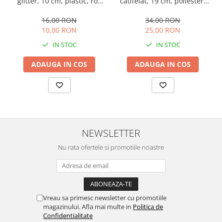
glitter, 10 cm, plastic, roz
catifelat, 19 cm, poliester,
blush
alb
16,00 RON
34,00 RON
10,00 RON
25,00 RON
IN STOC
IN STOC
ADAUGA IN COS
ADAUGA IN COS
NEWSLETTER
Nu rata ofertele si promotiile noastre
Vreau sa primesc newsletter cu promotiile
magazinului. Afla mai multe in
Politica de
Confidentialitate