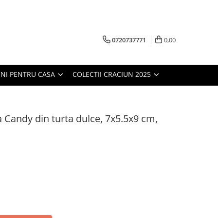
0720737771
0,00
NI PENTRU CASA
COLECTII CRACIUN 2025
Candy din turta dulce, 7x5.5x9 cm,