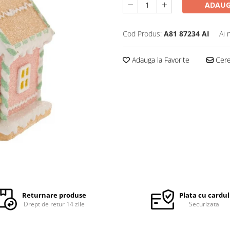
ADAUG
Cod Produs:
A81 87234 AI
Ai 
Adauga la Favorite
Cere 
Returnare produse
Plata cu cardul
Drept de retur 14 zile
Securizata