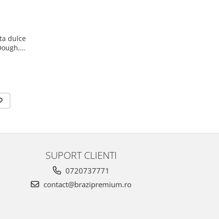
ta dulce
SUPORT CLIENTI
0720737771
contact@brazipremium.ro