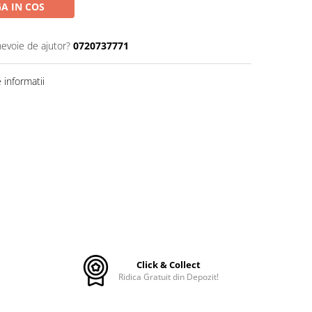
A IN COS
nevoie de ajutor?
0720737771
informatii
Click & Collect
Ridica Gratuit din Depozit!