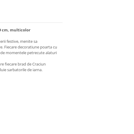
9 cm, multicolor
rii festive, menite sa
re. Fiecare decoratiune poarta cu
si de momentele petrecute alaturi
re fiecare brad de Craciun
aluie sarbatorile de iarna.