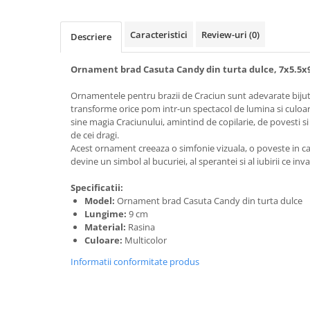
Caracteristici
Review-uri
(0)
Descriere
Ornament brad Casuta Candy din turta dulce, 7x5.5x
Ornamentele pentru brazii de Craciun sunt adevarate bijute
transforme orice pom intr-un spectacol de lumina si culoa
sine magia Craciunului, amintind de copilarie, de povesti 
de cei dragi.
Acest ornament creeaza o simfonie vizuala, o poveste in ca
devine un simbol al bucuriei, al sperantei si al iubirii ce inv
Specificatii:
Model:
Ornament brad Casuta Candy din turta dulce
Lungime:
9 cm
Material:
Rasina
Culoare:
Multicolor
Informatii conformitate produs