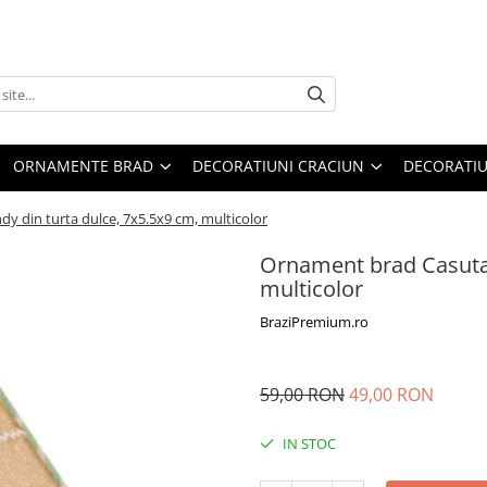
ORNAMENTE BRAD
DECORATIUNI CRACIUN
DECORATIU
 din turta dulce, 7x5.5x9 cm, multicolor
Ornament brad Casuta 
multicolor
BraziPremium.ro
59,00 RON
49,00 RON
IN STOC