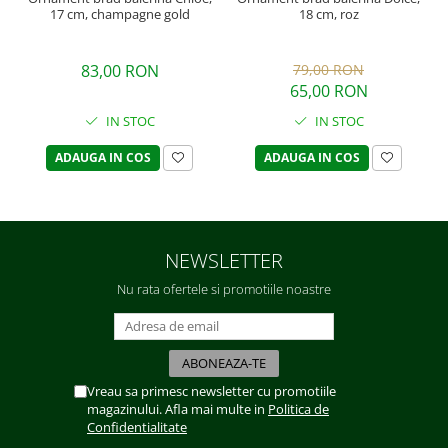
17 cm, champagne gold
18 cm, roz
83,00 RON
79,00 RON
65,00 RON
IN STOC
IN STOC
ADAUGA IN COS
ADAUGA IN COS
NEWSLETTER
Nu rata ofertele si promotiile noastre
Vreau sa primesc newsletter cu promotiile
magazinului. Afla mai multe in
Politica de
Confidentialitate