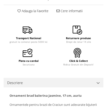
Adauga la Favorite
Cere informatii
Transport National
Returnare produse
gratuit la comenzi peste 5000 lei
Drept de retur 14 zile
Plata cu cardul
Click & Collect
Securizata
Ridica Gratuit din Depozit!
Descriere
Ornament brad balerina Jasmine, 17 cm, auriu
Ornamentele pentru brazii de Craciun sunt adevarate bijuterii