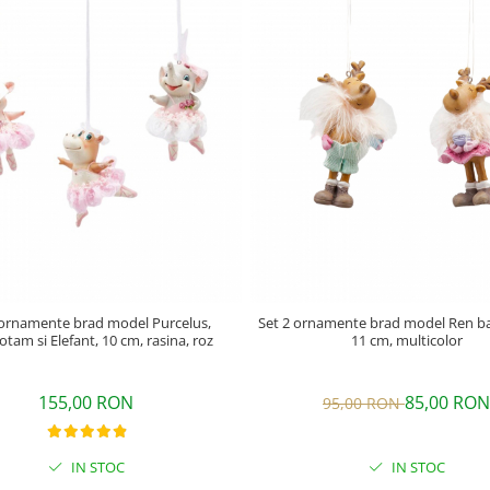
 ornamente brad model Purcelus,
Set 2 ornamente brad model Ren baia
tam si Elefant, 10 cm, rasina, roz
11 cm, multicolor
155,00 RON
85,00 RON
95,00 RON
IN STOC
IN STOC