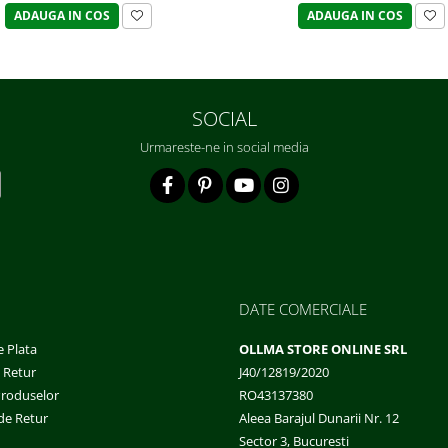
ADAUGA IN COS
ADAUGA IN COS
SOCIAL
Urmareste-ne in social media
DATE COMERCIALE
 Plata
OLLMA STORE ONLINE SRL
e Retur
J40/12819/2020
Produselor
RO43137380
de Retur
Aleea Barajul Dunarii Nr. 12
Sector 3, Bucuresti