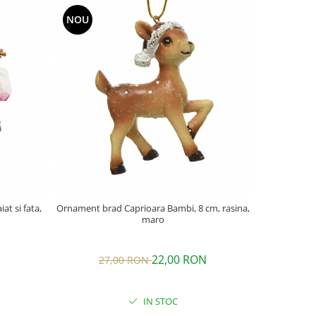
NOU
NOU
t si fata,
Ornament brad Caprioara Bambi, 8 cm, rasina,
Ornament brad 
maro
22,00 RON
27,00 RON
2
IN STOC