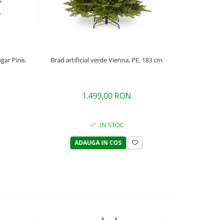
ugar Pine,
Brad artificial verde Vienna, PE, 183 cm
Brad artific
1.499,00 RON
IN STOC
ADAUGA IN COS