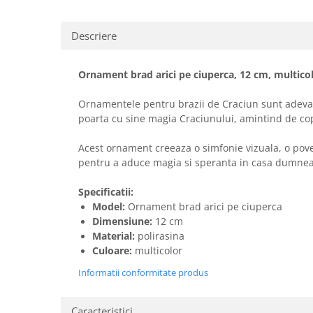
Descriere
Ornament brad arici pe ciuperca, 12 cm, multico
Ornamentele pentru brazii de Craciun sunt adevara
poarta cu sine magia Craciunului, amintind de copi
Acest ornament creeaza o simfonie vizuala, o povest
pentru a aduce magia si speranta in casa dumneav
Specificatii:
Model:
Ornament brad arici pe ciuperca
Dimensiune:
12 cm
Material:
polirasina
Culoare:
multicolor
Informatii conformitate produs
Caracteristici