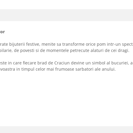
lor
te bijuterii festive, menite sa transforme orice pom intr-un spect
larie, de povesti si de momentele petrecute alaturi de cei dragi.
e in care fiecare brad de Craciun devine un simbol al bucuriei, al s
oastra in timpul celor mai frumoase sarbatori ale anului.