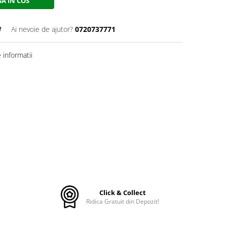
A IN COS
W
Ai nevoie de ajutor?
0720737771
informatii
Click & Collect
Ridica Gratuit din Depozit!