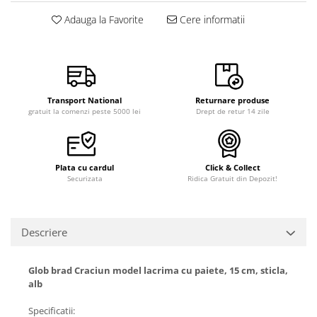
Adauga la Favorite
Cere informatii
Transport National
Returnare produse
gratuit la comenzi peste 5000 lei
Drept de retur 14 zile
Plata cu cardul
Click & Collect
Securizata
Ridica Gratuit din Depozit!
Descriere
Glob brad Craciun model lacrima cu paiete, 15 cm, sticla,
alb
Specificatii: