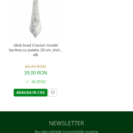
Glob brad Craciun model
lacrima cu paiete, 20 cm, sticla,
alb
43,00 RON
39,00 RON
IN STOC
ADAUGA IN COS
NEWSLETTER
Nu rata ofertele si promotiile noastre