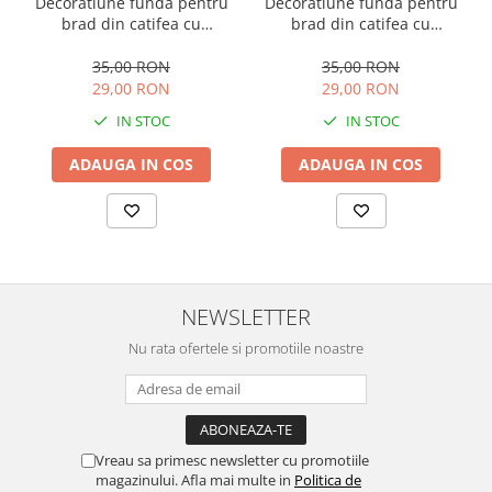
Decoratiune funda pentru
Decoratiune funda pentru
brad din catifea cu
brad din catifea cu
prindere clips, 13 cm,
prindere clips, 13 cm, rosu
bordeaux
35,00 RON
35,00 RON
29,00 RON
29,00 RON
IN STOC
IN STOC
ADAUGA IN COS
ADAUGA IN COS
NEWSLETTER
Nu rata ofertele si promotiile noastre
Vreau sa primesc newsletter cu promotiile
magazinului. Afla mai multe in
Politica de