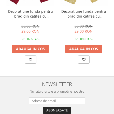
Decoratiune funda pentru
Decoratiune funda pentru
brad din catifea cu
brad din catifea cu
prindere clips, 13 cm,
prindere clips, 13 cm, ivoire
bordeaux
35,00 RON
35,00 RON
29,00 RON
29,00 RON
IN STOC
IN STOC
ADAUGA IN COS
ADAUGA IN COS
NEWSLETTER
Nu rata ofertele si promotiile noastre