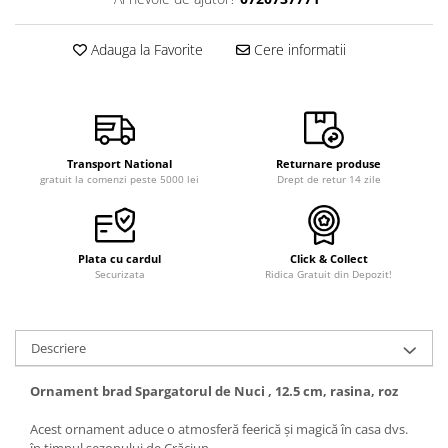
Adauga la Favorite
Cere informatii
Transport National
Returnare produse
gratuit la comenzi peste 5000 lei
Drept de retur 14 zile
Plata cu cardul
Click & Collect
Securizata
Ridica Gratuit din Depozit!
Descriere
Ornament brad Spargatorul de Nuci , 12.5 cm, rasina, roz
Acest ornament aduce o atmosferă feerică și magică în casa dvs.