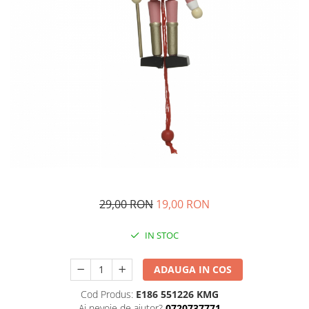
29,00 RON
19,00 RON
IN STOC
ADAUGA IN COS
Cod Produs:
E186 551226 KMG
Ai nevoie de ajutor?
0720737771