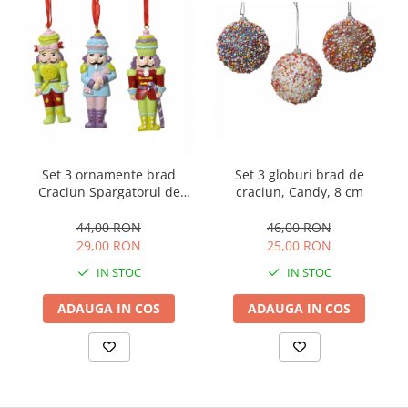
Set 3 ornamente brad
Set 3 globuri brad de
Craciun Spargatorul de
craciun, Candy, 8 cm
nuci, 6 cm, rasina,
multicolor
44,00 RON
46,00 RON
29,00 RON
25,00 RON
IN STOC
IN STOC
ADAUGA IN COS
ADAUGA IN COS