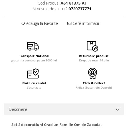
Cod Produs:
A61 81375 AI
Ai nevoie de ajutor?
0720737771
Adauga la Favorite
Cere informatii
Transport National
Returnare produse
gratuit la comenzi peste 5000 lei
Drept de retur 14 zile
Plata cu cardul
Click & Collect
Securizata
Ridica Gratuit din Depozit!
Descriere
Set 2 decoratiuni Craciun Familie Om de Zapada,