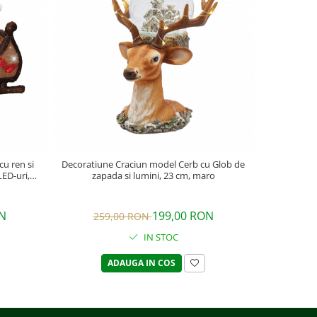
u ren si
Decoratiune Craciun model Cerb cu Glob de
LED-uri,
zapada si lumini, 23 cm, maro
N
199,00 RON
259,00 RON
IN STOC
ADAUGA IN COS