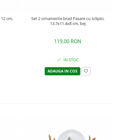
 12 cm,
Set 2 ornamente brad Pasare cu sclipici,
Set 3 or
13.7x11.4x8 cm, bej
Hipopotam
119,00 RON
IN STOC
ADAUGA IN COS