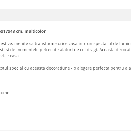
5x17x43 cm, multicolor
festive, menite sa transforme orice casa intr-un spectacol de lumin
sti si de momentele petrecute alaturi de cei dragi. Aceasta decorat
orice casa.
u totul special cu aceasta decoratiune - o alegere perfecta pentru 
lcome