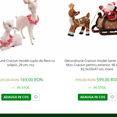
une Craciun model cuplu de Reni cu
Decoratiune Craciun model Sanie c
sclipici, 29 cm, roz
Mos Craciun pentru exterior, 90 
82.5x33x47 cm, maro
169,00 RON
599,00 RO
229,00 RON
799,00 RON
IN STOC
IN STOC
ADAUGA IN COS
ADAUGA IN COS