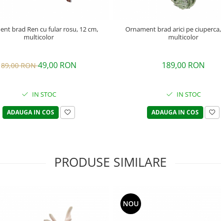
nt brad Ren cu fular rosu, 12 cm,
Ornament brad arici pe ciuperca,
multicolor
multicolor
49,00 RON
189,00 RON
89,00 RON
IN STOC
IN STOC
ADAUGA IN COS
ADAUGA IN COS
PRODUSE SIMILARE
NOU