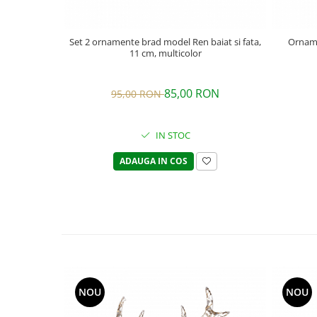
Set 2 ornamente brad model Ren baiat si fata,
Orname
11 cm, multicolor
85,00 RON
95,00 RON
IN STOC
ADAUGA IN COS
NOU
NOU