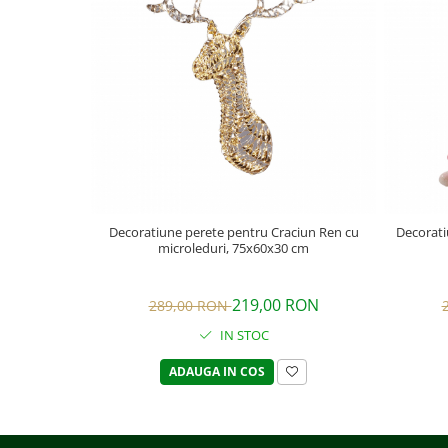
Decoratiune perete pentru Craciun Ren cu
Decorati
microleduri, 75x60x30 cm
219,00 RON
289,00 RON
IN STOC
ADAUGA IN COS