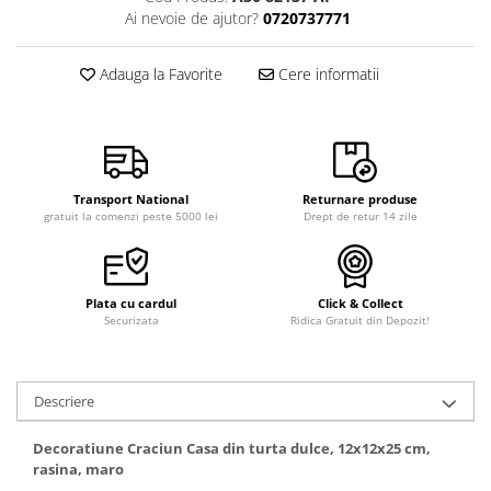
Ai nevoie de ajutor?
0720737771
Adauga la Favorite
Cere informatii
Transport National
Returnare produse
gratuit la comenzi peste 5000 lei
Drept de retur 14 zile
Plata cu cardul
Click & Collect
Securizata
Ridica Gratuit din Depozit!
Descriere
Decoratiune Craciun Casa din turta dulce, 12x12x25 cm,
rasina, maro