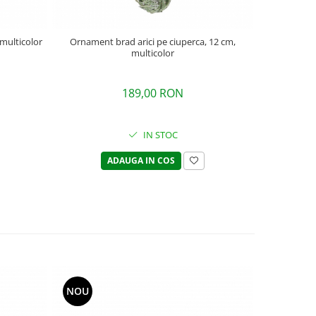
multicolor
Ornament brad arici pe ciuperca, 12 cm,
Ornament 
multicolor
189,00 RON
8
IN STOC
ADAUGA IN COS
NOU