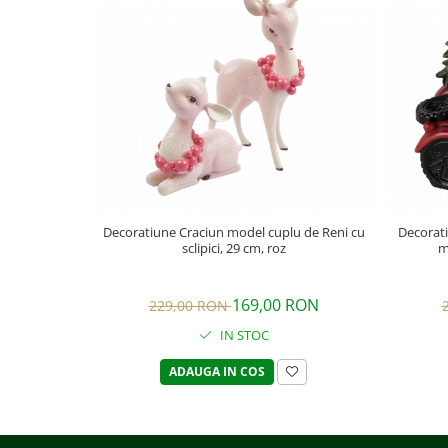
Decoratiune Craciun model cuplu de Reni cu
Decorat
sclipici, 29 cm, roz
m
169,00 RON
229,00 RON
IN STOC
ADAUGA IN COS