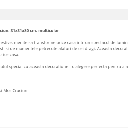
aciun, 31x31x80 cm, multicolor
festive, menite sa transforme orice casa intr-un spectacol de lumin
sti si de momentele petrecute alaturi de cei dragi. Aceasta decorat
orice casa.
u totul special cu aceasta decoratiune - o alegere perfecta pentru 
si Mos Craciun