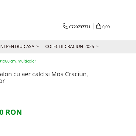
0720737771
0,00
NI PENTRU CASA
COLECTII CRACIUN 2025
31x80 cm, multicolor
lon cu aer cald si Mos Craciun,
or
00 RON