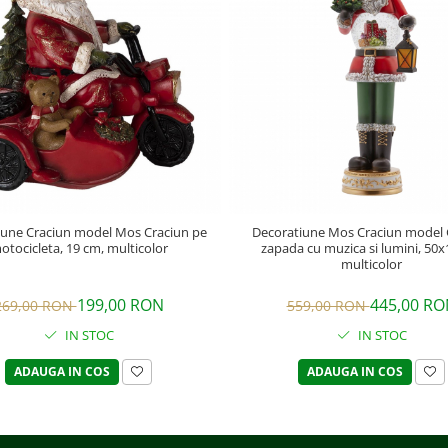
iune Craciun model Mos Craciun pe
Decoratiune Mos Craciun model 
otocicleta, 19 cm, multicolor
zapada cu muzica si lumini, 50x
multicolor
199,00 RON
445,00 RO
269,00 RON
559,00 RON
IN STOC
IN STOC
ADAUGA IN COS
ADAUGA IN COS