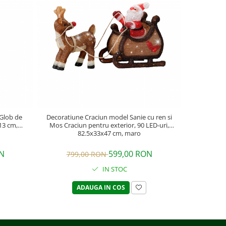
NOU
Glob de
Decoratiune Craciun model Sanie cu ren si
Decoratiun
13 cm,
Mos Craciun pentru exterior, 90 LED-uri,
motanul vi
82.5x33x47 cm, maro
N
599,00 RON
799,00 RON
IN STOC
ADAUGA IN COS