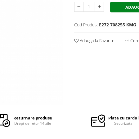
ADAUG
Cod Produs:
E272 708255 KMG
Adauga la Favorite
Cere 
Returnare produse
Plata cu cardul
Drept de retur 14 zile
Securizata