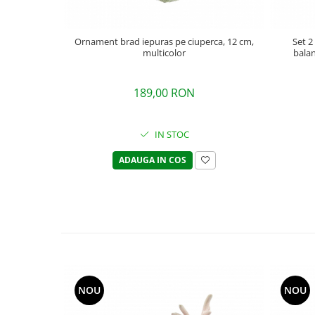
Ornament brad iepuras pe ciuperca, 12 cm,
Set 2
multicolor
balan
189,00 RON
IN STOC
ADAUGA IN COS
NOU
NOU